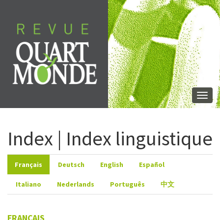
Aller
directement
au
contenu
Togg
navi
Index | Index linguistique
Français
Deutsch
English
Español
Italiano
Nederlands
Português
中文
FRANÇAIS