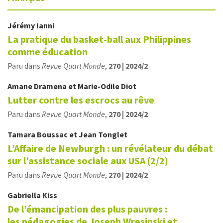
Jérémy
Ianni
La pratique du basket‑ball aux Philippines
comme éducation
Paru dans
Revue Quart Monde
,
270 | 2024/2
Amane
Dramena
et
Marie-Odile
Diot
Lutter contre les escrocs au rêve
Paru dans
Revue Quart Monde
,
270 | 2024/2
Tamara
Boussac
et
Jean
Tonglet
L’Affaire de Newburgh : un révélateur du débat
sur l’assistance sociale aux USA (2/2)
Paru dans
Revue Quart Monde
,
270 | 2024/2
Gabriella
Kiss
De l’émancipation des plus pauvres :
les pédagogies de Joseph Wresinski et