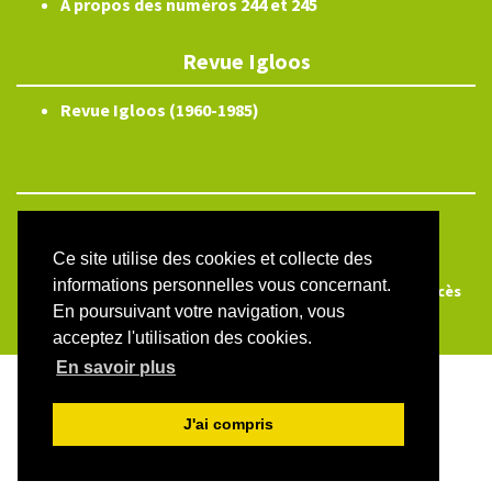
A propos des numéros 244 et 245
Revue Igloos
Revue Igloos (1960-1985)
ISSN électronique 2804-3359
Plan du site
Ce site utilise des cookies et collecte des
informations personnelles vous concernant.
Créé et hébergé par Chapitre 9
—
Édité avec Lodel
—
Accès
En poursuivant votre navigation, vous
réservé
acceptez l'utilisation des cookies.
En savoir plus
J'ai compris