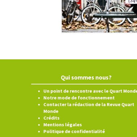
Qui sommes nous?
Un point de rencontre avec le Quart Mond
Notre mode de fonctionnement
Contacter la rédaction de la Revue Quart
Monde
Crédits
Mentions légales
Politique de confidentialité