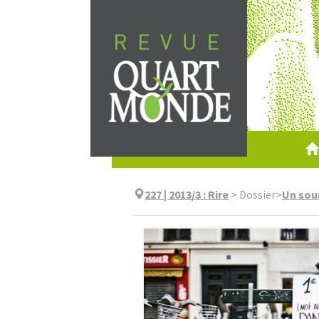
Aller
directement
au
contenu
227 | 2013/3
:
Rire
>
Dossier
>
Un sour