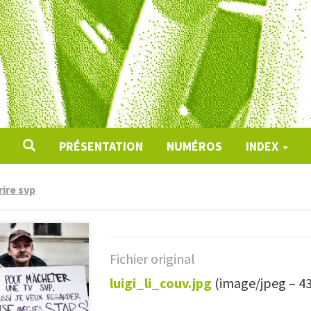
PRÉSENTATION
NUMÉROS
INDEX
ire svp
Fichier original
luigi_li_couv.jpg
(image/jpeg – 4