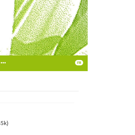
FR
35k)