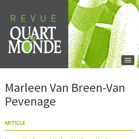
Aller
directement
au
contenu
Togg
navi
Marleen
Van Breen-Van
Pevenage
ARTICLE