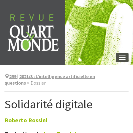
Aller
directement
au
contenu
Togg
navi
259 | 2021/3
:
L’intelligence artificielle en
questions
>
Dossier
Solidarité digitale
Roberto
Rossini