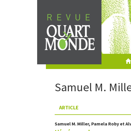
Aller
directement
au
contenu
Samuel M.
Mill
ARTICLE
Samuel M.
Miller
,
Pamela
Roby
et
Al