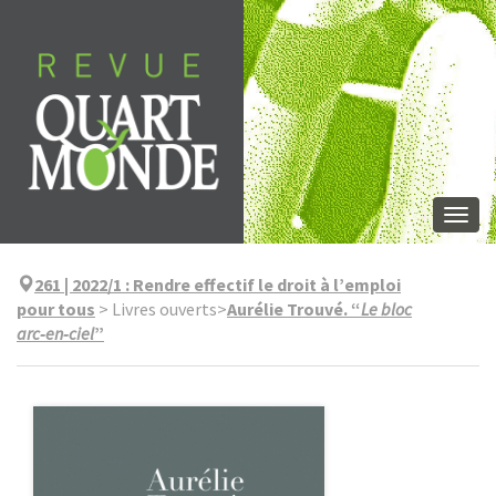
Aller
directement
au
contenu
Togg
navi
261 | 2022/1
:
Rendre effectif le droit à l’emploi
pour tous
>
Livres ouverts
>
Aurélie Trouvé. “
Le bloc
arc‑en‑ciel
”