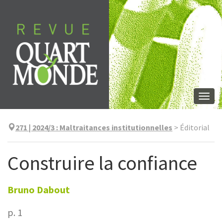
Aller
directement
au
contenu
Togg
navi
271 | 2024/3
:
Maltraitances institutionnelles
>
Éditorial
Construire la confiance
Bruno
Dabout
p. 1