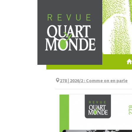
Aller
directement
au
contenu
278 | 2026/2
:
Comme on en parle