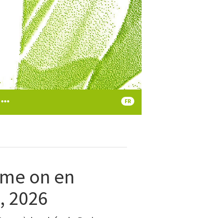
FR
me on en
, 2026