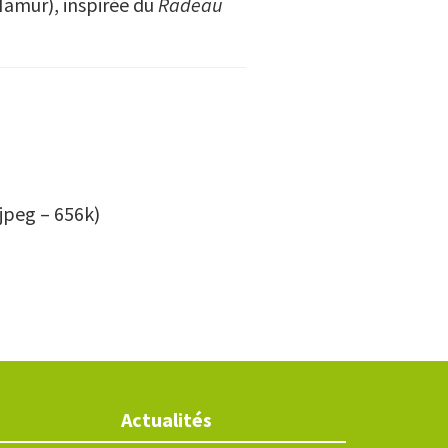
(Namur), inspirée du
Radeau
jpeg – 656k)
Actualités