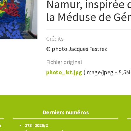
Namur, inspirée 
la Méduse de Gér
Crédits
© photo Jacques Fastrez
Fichier original
photo_lst.jpg
(image/jpeg – 5,5M
Derniers numéros
e
278 | 2026/2