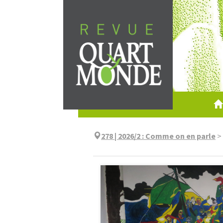
Aller
directement
au
contenu
278 | 2026/2
:
Comme on en parle
>