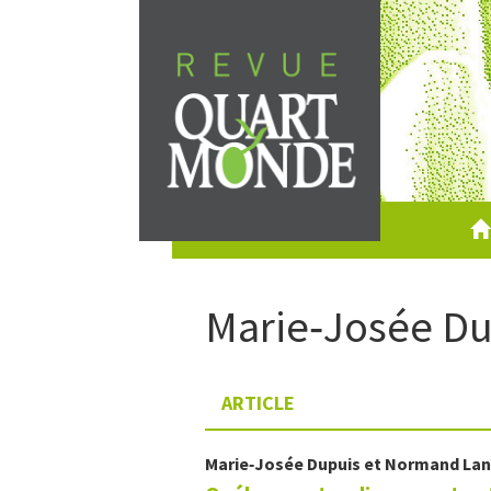
Aller
directement
au
contenu
Marie‑Josée
Du
ARTICLE
Marie‑Josée
Dupuis
et
Normand
Lan