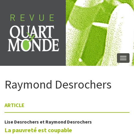
Aller
directement
au
contenu
Togg
navi
Raymond
Desrochers
ARTICLE
Lise
Desrochers
et
Raymond
Desrochers
La pauvreté est coupable