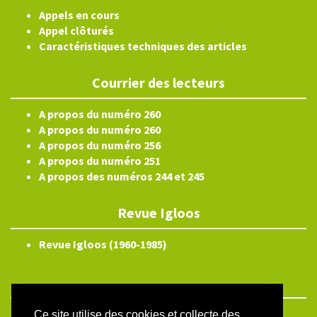
Appels en cours
Appel clôturés
Caractéristiques techniques des articles
Courrier des lecteurs
A propos du numéro 260
A propos du numéro 260
A propos du numéro 256
A propos du numéro 251
A propos des numéros 244 et 245
Revue Igloos
Revue Igloos (1960-1985)
Ce site utilise des cookies et collecte des