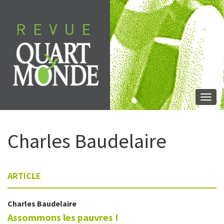
Aller
directement
au
contenu
Togg
navi
Charles
Baudelaire
ARTICLE
Charles
Baudelaire
Assommons les pauvres !