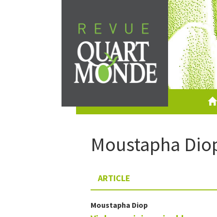
Aller
directement
au
contenu
Moustapha
Dio
ARTICLE
Moustapha
Diop