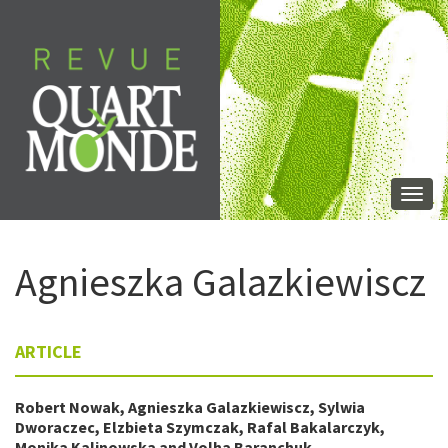
Skip
to
content
Togg
navi
Agnieszka
Galazkiewiscz
ARTICLE
Robert
Nowak
,
Agnieszka
Galazkiewiscz
,
Sylwia
Dworaczec
,
Elzbieta
Szymczak
,
Rafal
Bakalarczyk
,
Monika
Kalinowska
and
Volha
Baranchuk