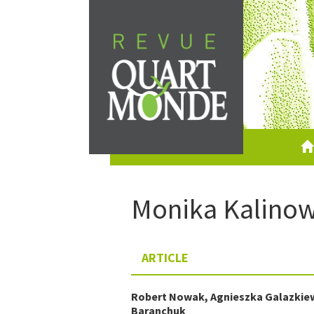
Aller
directement
au
contenu
Monika
Kalino
ARTICLE
Robert
Nowak
,
Agnieszka
Galazkie
Baranchuk