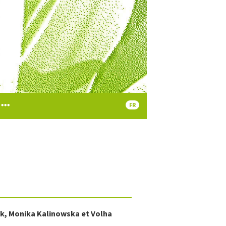
FR
yk
,
Monika
Kalinowska
et
Volha