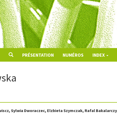
PRÉSENTATION
NUMÉROS
INDEX
wska
wiscz
,
Sylwia
Dworaczec
,
Elzbieta
Szymczak
,
Rafal
Bakalarcz