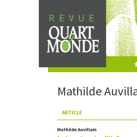
Skip
to
content
Mathilde
Auvill
ARTICLE
Mathilde
Auvillain