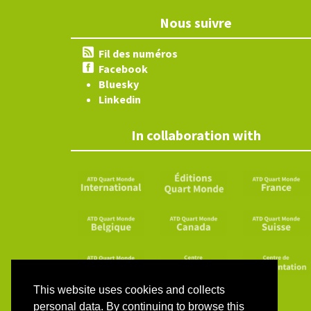
Nous suivre
Fil des numéros
Facebook
Bluesky
Linkedin
In collaboration with
This website uses cookies and collects
personal data. By continuing to browse this