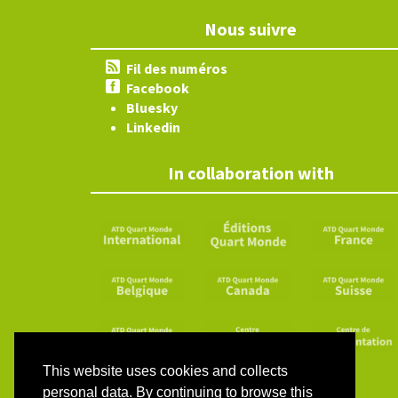
Nous suivre
Fil des numéros
Facebook
Bluesky
Linkedin
In collaboration with
This website uses cookies and collects
personal data. By continuing to browse this