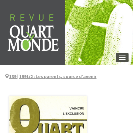
Aller
directement
au
contenu
Togg
navi
139 | 1991/2
:
Les parents, source d'avenir