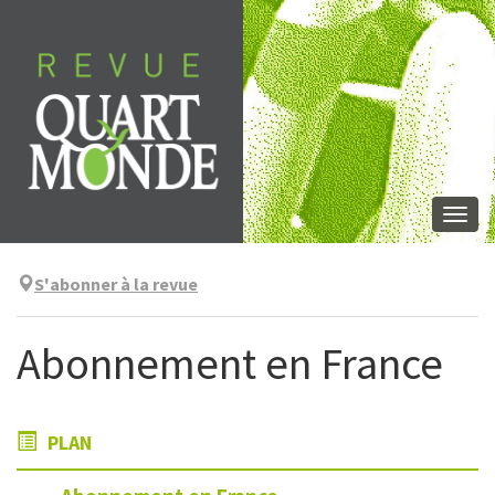
Aller
directement
au
contenu
Togg
navi
S'abonner à la revue
Abonnement en France
PLAN