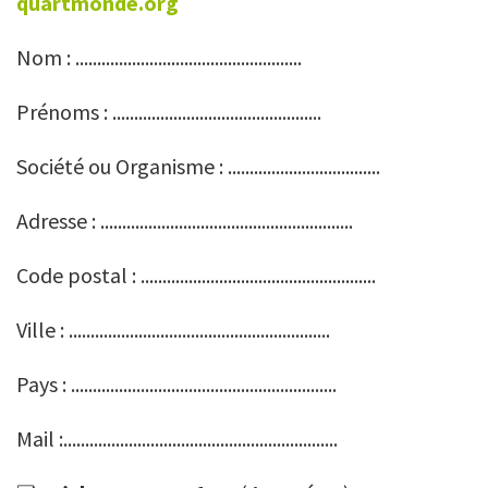
quartmonde.org
Nom : ....................................................
Prénoms : ................................................
Société ou Organisme : ...................................
Adresse : ..........................................................
Code postal : ......................................................
Ville : ............................................................
Pays : .............................................................
Mail :...............................................................