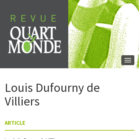
Aller
directement
au
contenu
Togg
navi
Louis
Dufourny de
Villiers
ARTICLE