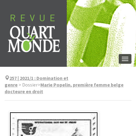
Aller
directement
au
contenu
Togg
navi
257 | 2021/1
:
Domination et
genre
>
Dossier
>
Marie Popelin, première femme belge
docteure en droit