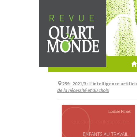
Aller
directement
au
contenu
259 | 2021/3
:
L’intelligence artific
de la nécessité et du choix