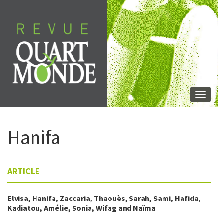
Skip
to
content
Togg
navi
Hanifa
ARTICLE
Elvisa
,
Hanifa
,
Zaccaria
,
Thaouès
,
Sarah
,
Sami
,
Hafida
,
Kadiatou
,
Amélie
,
Sonia
,
Wifag
and
Naïma