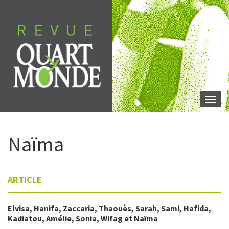
Aller
directement
au
contenu
Togg
navi
Naïma
ARTICLE
Elvisa
,
Hanifa
,
Zaccaria
,
Thaouès
,
Sarah
,
Sami
,
Hafida
,
Kadiatou
,
Amélie
,
Sonia
,
Wifag
et
Naïma