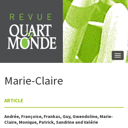
Skip
to
content
Togg
navi
Marie-Claire
ARTICLE
Andrée
,
Françoise
,
Frankas
,
Guy
,
Gwendoline
,
Marie-
Claire
,
Monique
,
Patrick
,
Sandrine
and
Valérie