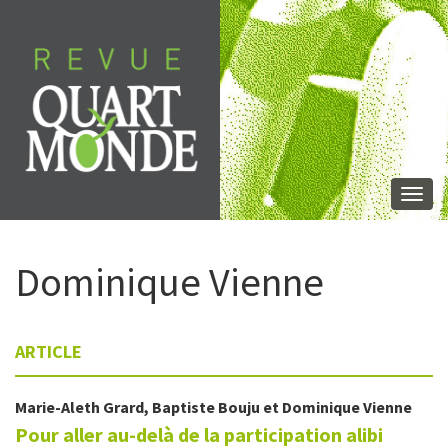
Aller
directement
au
contenu
Togg
navi
Dominique
Vienne
ARTICLE
Marie-Aleth
Grard
,
Baptiste
Bouju
et
Dominique
Vienne
Pour aller au-delà de la participation alibi