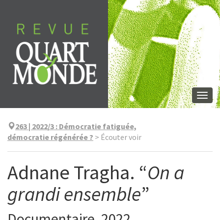
Aller
directement
au
contenu
Togg
navi
263 | 2022/3
:
Démocratie fatiguée,
démocratie régénérée ?
>
Écouter voir
Adnane Tragha. “
On a
grandi ensemble
”
Documentaire, 2022