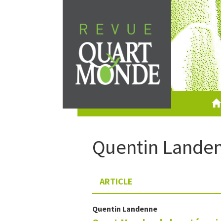
Aller
directement
au
contenu
Quentin
Lande
ARTICLE
Quentin
Landenne