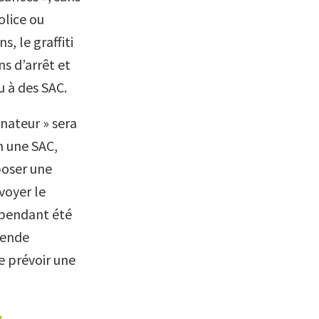
olice ou
, le graffiti
ns d’arrêt et
 à des SAC.
nateur » sera
on une SAC,
poser une
voyer le
ependant été
mende
de prévoir une