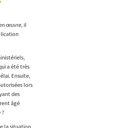
s
n œuvre, il
lication
nistériels,
ui a été très
lai. Ensuite,
autorisées lors
yant des
arent âgé
 ?
 la situation