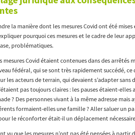
olage juridique aux conséquence
ntes
re la manière dont les mesures Covid ont été mises e
expliquer pourquoi ces mesures et le cadre de leur app
 base, problématiques.
es mesures Covid étaient contenues dans des arrêtés mi
eau fédéral, qui se sont très rapidement succédé, ce q
 les acteurs de terrain, qui devaient s’adapter sans dé
étaient pas toujours claires : les pauses étaient-elles 
de ? Des personnes vivant à la même adresse mais a
érents formaient-elles une famille ? Aller saluer un p
pour le réconforter était-il un déplacement nécessaire
t vu que les mesures n’ont pas été pensées à partir de