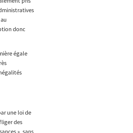
alement pris
dministratives
 au
eption donc
anière égale
rès
négalités
ar une loi de
liger des
sances », sans