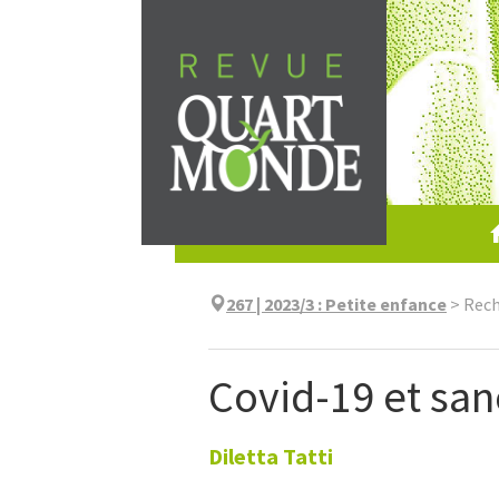
Skip
to
content
267 | 2023/3
:
Petite enfance
>
Rech
Covid-19 et sa
Diletta
Tatti