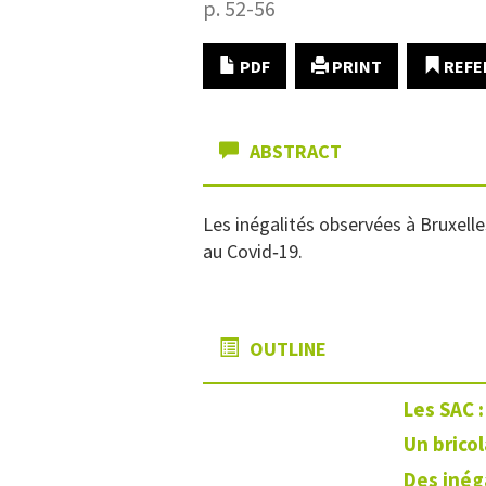
p. 52-56
PDF
PRINT
REFE
ABSTRACT
Les inégalités observées à Bruxell
au Covid‑19.
OUTLINE
Les SAC :
Un brico
Des inéga