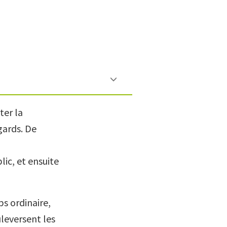
ter la
gards. De
ic, et ensuite
ps ordinaire,
leversent les