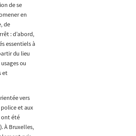
ion de se
promener en
, de
rêt : d’abord,
s essentiels à
rtir du lieu
s usages ou
 et
rientée vers
 police et aux
 ont été
. À Bruxelles,