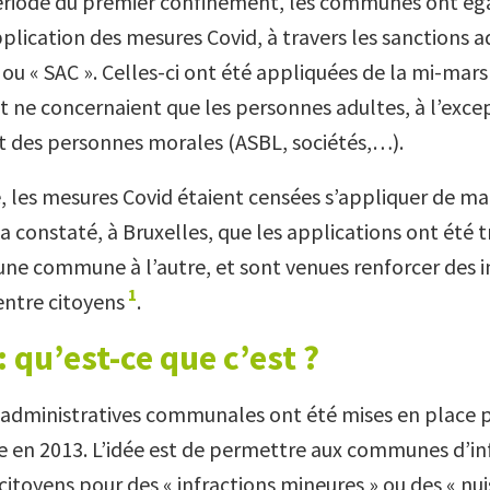
ériode du premier confinement, les communes ont ég
plication des mesures Covid, à travers les sanctions a
u « SAC ». Celles-ci ont été appliquées de la mi-mars
 et ne concernaient que les personnes adultes, à l’exc
t des personnes morales (ASBL, sociétés,…).
pe, les mesures Covid étaient censées s’appliquer de m
a constaté, à Bruxelles, que les applications ont été t
’une commune à l’autre, et sont venues renforcer des i
1
ntre citoyens
.
: qu’est-ce que c’est ?
 administratives communales ont été mises en place p
e en 2013. L’idée est de permettre aux communes d’inf
itoyens pour des « infractions mineures » ou des « nui