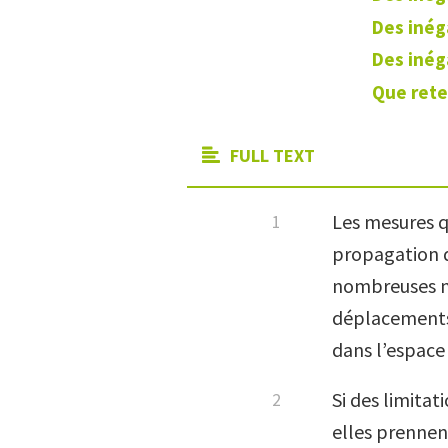
Des inéga
Des inég
Que rete
FULL TEXT
Les mesures q
propagation d
nombreuses no
déplacements,
dans l’espace 
Si des limitat
elles prennen