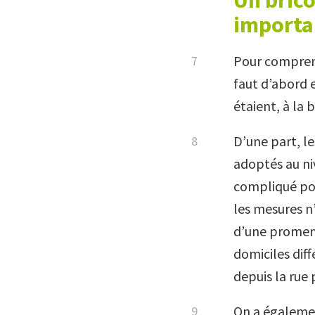
Un bric
importa
Pour comprend
faut d’abord 
étaient, à la
D’une part, l
adoptés au niv
compliqué pour
les mesures n’
d’une promena
domiciles diff
depuis la rue 
On a égalemen