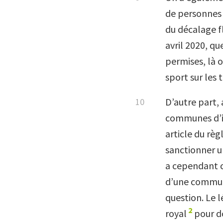
de personnes 
du décalage f
avril 2020, qu
permises, là o
sport sur les 
D’autre part, 
communes d’in
article du r
sanctionner u
a cependant c
d’une commune 
question. Le l
2
royal
pour do