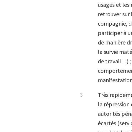
usages et les 
retrouver sur 
compagnie, de
participer à u
de manière dr
la survie maté
de travail…) ;
comportements
manifestation
Très rapideme
la répression 
autorités péna
écartés (servi