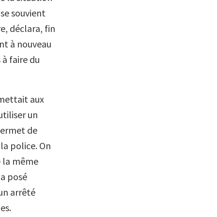
 se souvient
, déclara, fin
ient à nouveau
 à faire du
rmettait aux
tiliser un
permet de
la police. On
té la même
 a posé
 un arrêté
es.