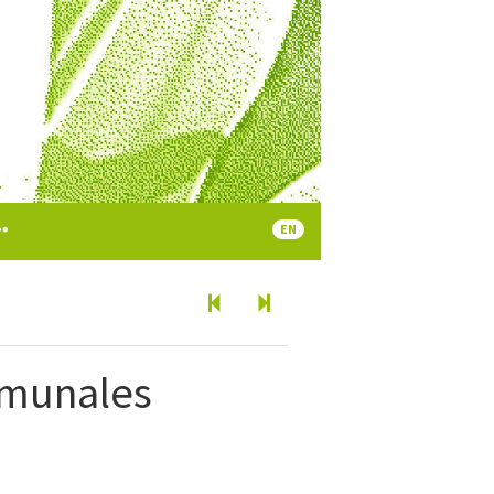
EN
mmunales