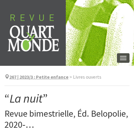
Skip
to
content
Togg
navi
267 | 2023/3
:
Petite enfance
>
Livres ouverts
“
La nuit
”
Revue bimestrielle, Éd. Belopolie,
2020‑…