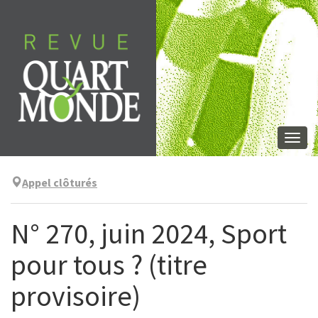
Aller
directement
au
contenu
Togg
navi
Appel clôturés
N° 270, juin 2024, Sport
pour tous ? (titre
provisoire)