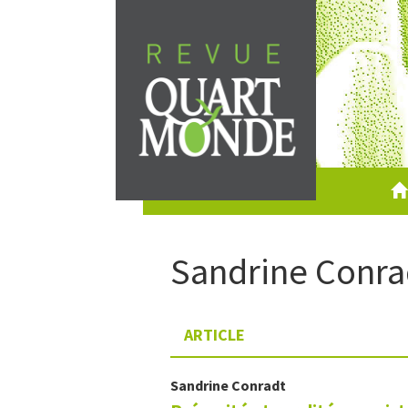
Aller
directement
au
contenu
Sandrine
Conra
ARTICLE
Sandrine
Conradt