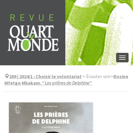
Aller
directement
au
contenu
Togg
navi
269 | 2024/1
:
Choisir le volontariat
>
Écouter voir
>
Rosine
Mfetgo Mbakam. “
Les prières de Delphine
”