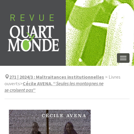
Aller
directement
au
contenu
Togg
navi
271 | 2024/3
:
Maltraitances institutionnelles
>
Livres
ouverts
>
Cécile AVENA. “
Seules les montagnes ne
se croisent pas
”