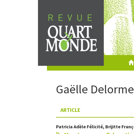
Aller
directement
au
contenu
Gaëlle
Delorme
ARTICLE
Patricia Adèle
Félicité
,
Brijitte
Franç