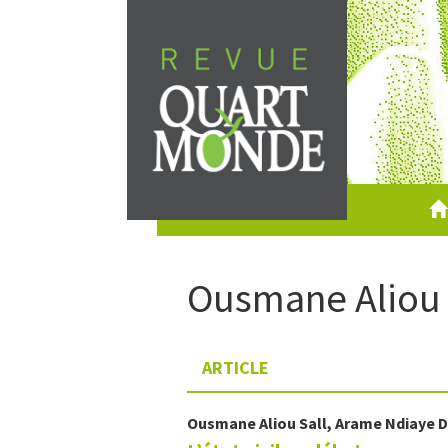
Aller
directement
au
contenu
Ousmane
Aliou
ARTICLE
Ousmane
Aliou Sall
,
Arame
Ndiaye D