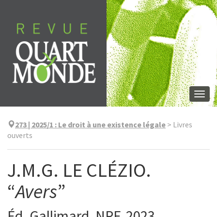
Aller
directement
au
contenu
Togg
navi
273 | 2025/1
:
Le droit à une existence légale
>
Livres
ouverts
J.M.G. LE CLÉZIO.
“
Avers
”
Éd. Gallimard, NRF, 2023