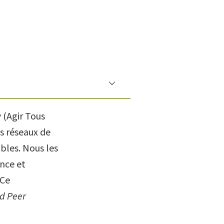
y
(Agir Tous
es réseaux de
ables. Nous les
nce et
 Ce
d Peer