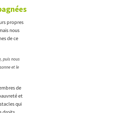
pagnées
urs propres
 mais nous
mes de ce
, puis nous
sonne et le
embres de
pauvreté et
stacles qui
 droits.