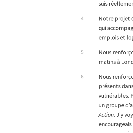
suis réellemen
Notre projet
qui accompagn
emplois et lo
Nous renforçon
matins à Lond
Nous renforço
présents dans
vulnérables. 
un groupe d’ac
Action
. J’y v
encourageais à