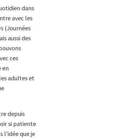
quotidien dans
ntre avec les
ys
(Journées
is aussi des
 pouvons
avec ces
e en
les adultes et
ue
tre depuis
oir si patiente
 l’idée que je