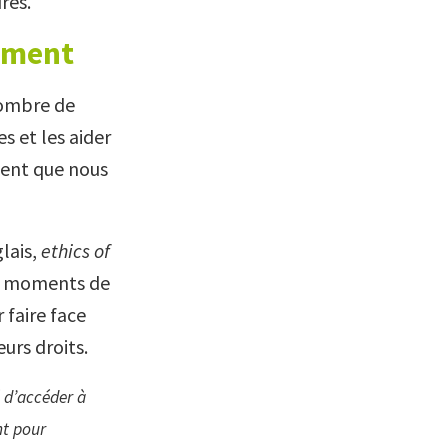
res.
ement
nombre de
es et les aider
ment que nous
glais,
ethics of
les moments de
 faire face
eurs droits.
 d’accéder à
nt pour