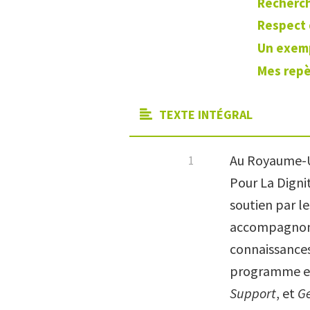
Recherch
Respect 
Un exem
Mes repè
TEXTE INTÉGRAL
Au Royaume-U
Pour La Dignit
soutien par le
accompagnons 
connaissances,
programme es
Support
, et
Ge