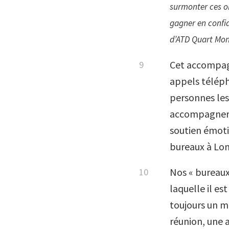
surmonter ces o
gagner en confia
d’ATD Quart Mon
Cet accompagn
appels téléph
personnes les
accompagner u
soutien émotio
bureaux à Lon
Nos « bureaux
laquelle il es
toujours un m
réunion, une 