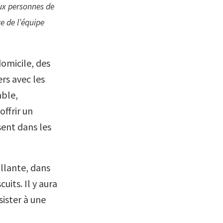
ux personnes de
e de l’équipe
omicile, des
rs avec les
mble,
ffrir un
sent dans les
llante, dans
uits. Il y aura
ister à une