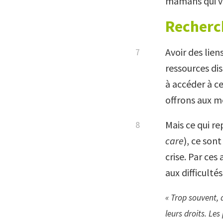
mamans qui vi
Recherc
Avoir des lie
ressources dis
à accéder à c
offrons aux 
Mais ce qui re
care
), ce son
crise. Par ce
aux difficulté
« Trop souvent, 
leurs droits. L