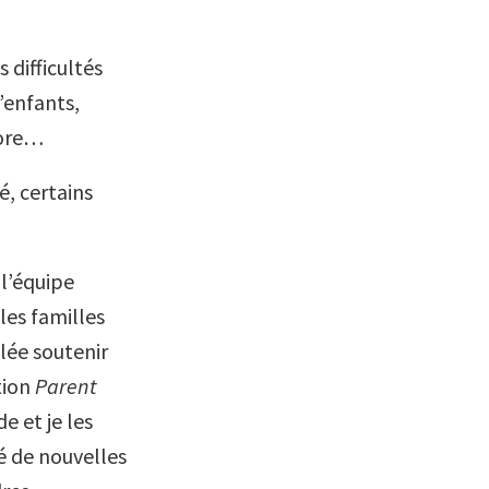
 difficultés
’enfants,
iore…
é, certains
l’équipe
les familles
lée soutenir
tion
Parent
e et je les
ré de nouvelles