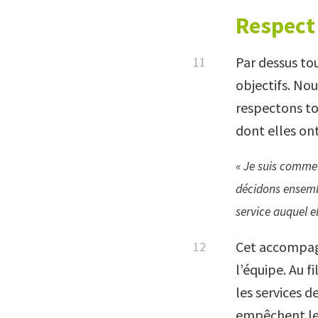
Respect
Par dessus to
objectifs. Nou
respectons to
dont elles ont
« Je suis comme
décidons ensembl
service auquel e
Cet accompag
l’équipe. Au 
les services 
empêchent les