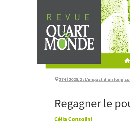
Aller
directement
au
contenu
274 | 2025/2
:
L’impact d’un long c
Regagner le pou
Célia
Consolini