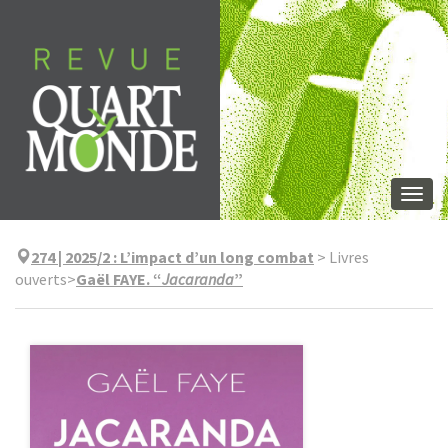
Skip
to
content
Togg
navi
274 | 2025/2
:
L’impact d’un long combat
>
Livres
ouverts
>
Gaël FAYE. “
Jacaranda
”