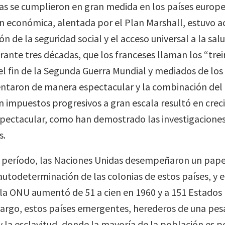
s se cumplieron en gran medida en los países europe
n económica, alentada por el Plan Marshall, estuvo
ón de la seguridad social y el acceso universal a la sal
rante tres décadas, que los franceses llaman los “trei
el fin de la Segunda Guerra Mundial y mediados de los 
ntaron de manera espectacular y la combinación del
n impuestos progresivos a gran escala resultó en cre
pectacular, como han demostrado las investigacione
s.
período, las Naciones Unidas desempeñaron un papel
 autodeterminación de las colonias de estos países, y 
la ONU aumentó de 51 a cien en 1960 y a 151 Estado
argo, estos países emergentes, herederos de una pes
y la esclavitud, donde la mayoría de la población es p