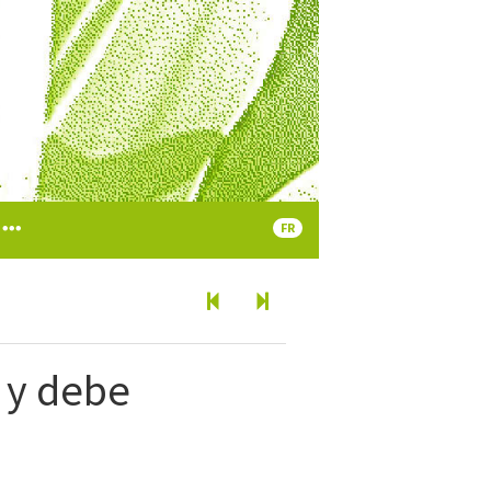
FR
…
y debe