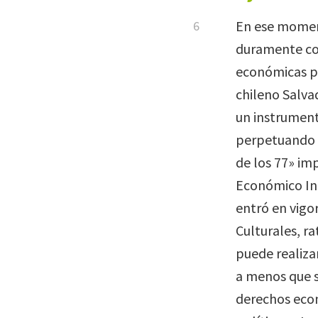
En ese moment
duramente co
económicas pa
chileno Salva
un instrument
perpetuando e
de los 77» im
Económico In
entró en vigo
Culturales, r
puede realizar
a menos que s
derechos econ