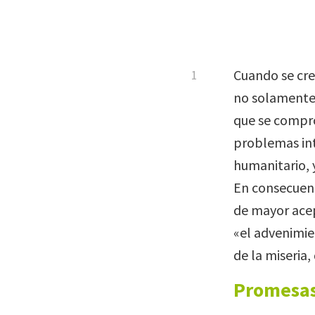
Cuando se cre
no solamente 
que se compro
problemas int
humanitario, 
En consecuenc
de mayor ace
«el advenimie
de la miseria,
Promesas