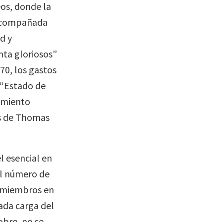
os, donde la
 acompañada
ud y
nta gloriosos”
70, los gastos
 “Estado de
cimiento
s de Thomas
 esencial en
el número de
s miembros en
ada carga del
obre, no se