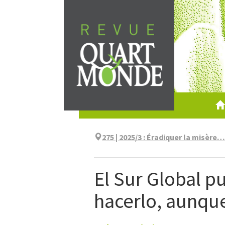
Aller
directement
au
contenu
275 | 2025/3
:
Éradiquer la misère… 
El Sur Global 
hacerlo, aunque