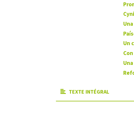
Pro
Cyni
Una 
País
Un 
Con 
Una 
Refo
TEXTE INTÉGRAL