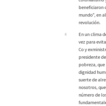
beneficiaron
mundo", en alu
revolución.
En un clima de
vez para evit
Co y exminist
presidente de
pobreza, que a
dignidad huma
suerte de alr
nosotros, que
número de los
fundamentales