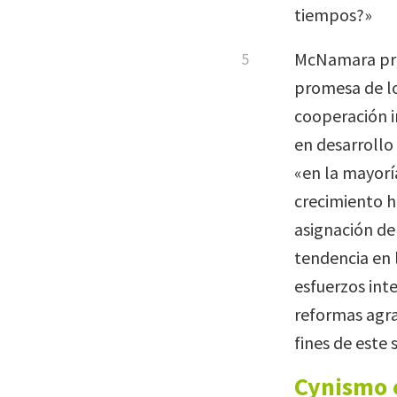
tiempos?»
McNamara pro
promesa de lo
cooperación i
en desarrollo
«en la mayoría
crecimiento h
asignación de 
tendencia en 
esfuerzos int
reformas agra
fines de este s
Cynismo e