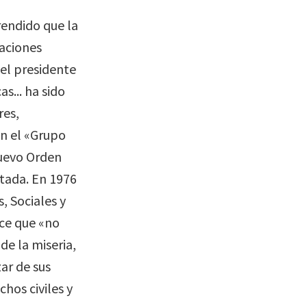
endido que la
aciones
el presidente
s... ha sido
res,
en el «Grupo
Nuevo Orden
tada. En 1976
, Sociales y
oce que «no
de la miseria,
ar de sus
hos civiles y