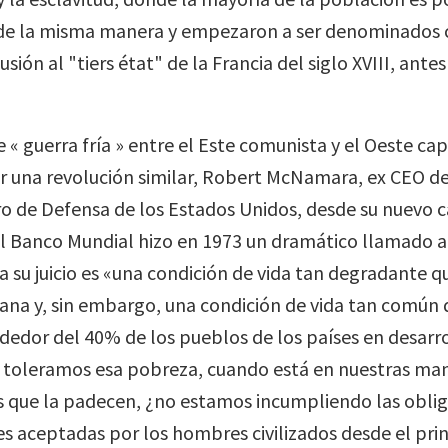
 de la misma manera y empezaron a ser denominados 
sión al "tiers état" de la Francia del siglo XVIII, antes
 « guerra fría » entre el Este comunista y el Oeste capi
ar una revolución similar, Robert McNamara, ex CEO d
ro de Defensa de los Estados Unidos, desde su nuevo 
l Banco Mundial hizo en 1973 un dramático llamado a
 su juicio es «una condición de vida tan degradante qu
na y, sin embargo, una condición de vida tan común q
ededor del 40% de los pueblos de los países en desarro
 toleramos esa pobreza, cuando está en nuestras man
 que la padecen, ¿no estamos incumpliendo las obli
 aceptadas por los hombres civilizados desde el prin