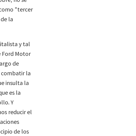
como "tercer
 de la
talista y tal
e Ford Motor
cargo de
 combatir la
e insulta la
ue es la
llo. Y
os reducir el
gaciones
cipio de los