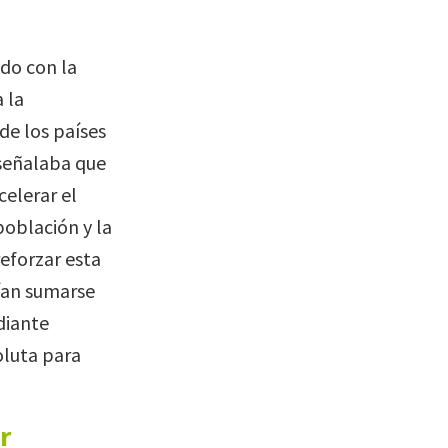
do con la
 la
de los países
 señalaba que
celerar el
población y la
reforzar esta
bían sumarse
diante
oluta para
r