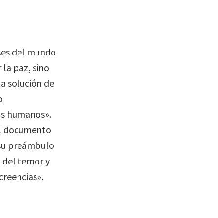
íses del mundo
la paz, sino
la solución de
o
hos humanos».
el documento
 su preámbulo
 del temor y
 creencias».