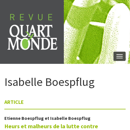
Aller
directement
au
contenu
Togg
navi
Isabelle
Boespflug
ARTICLE
Etienne
Boespflug
et
Isabelle
Boespflug
Heurs et malheurs de la lutte contre