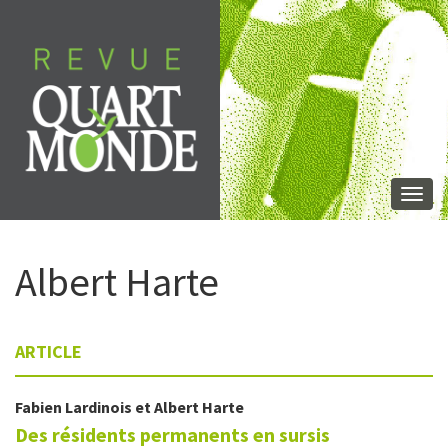
Aller
directement
au
contenu
Togg
navi
Albert
Harte
ARTICLE
Fabien
Lardinois
et
Albert
Harte
Des résidents permanents en sursis