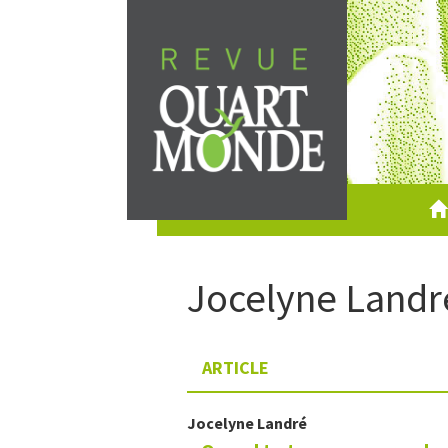
Aller
directement
au
contenu
Jocelyne
Landr
ARTICLE
Jocelyne
Landré