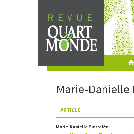
Aller
directement
au
contenu
Marie-Danielle
ARTICLE
Marie-Danielle
Pierrelée