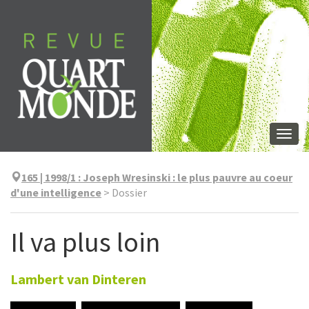
Skip
to
content
Togg
navi
165 | 1998/1
:
Joseph Wresinski : le plus pauvre au coeur
d'une intelligence
>
Dossier
Il va plus loin
Lambert
van Dinteren