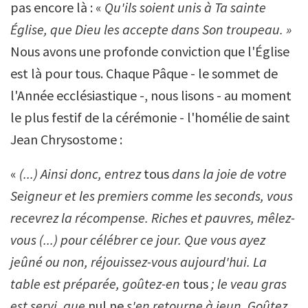
pas encore là : «
Qu'ils soient unis à Ta sainte
Église, que Dieu les accepte dans Son troupeau. »
Nous avons une profonde conviction que l'Église
est là pour tous. Chaque Pâque - le sommet de
l'Année ecclésiastique -, nous lisons - au moment
le plus festif de la cérémonie - l'homélie de saint
Jean Chrysostome :
«
(...) Ainsi donc, entrez
tous
dans la joie de votre
Seigneur et les premiers comme les seconds, vous
recevrez la récompense. Riches et pauvres, mêlez-
vous (...) pour célébrer ce jour. Que vous ayez
jeûné ou non, réjouissez-vous aujourd'hui. La
table est préparée, goûtez-en
tous
; le veau gras
est servi, que
nul ne
s'en retourne à jeun. Goûtez