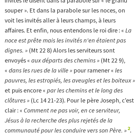
invités le disent dans la parabole sur « le grand
souper ». Et dans la parabole sur les noces, on
voit les invités aller à leurs champs, à leurs
affaires. Et enfin, nous entendons le roi dire : «
La
noce est prête mais les invités n'en étaient pas
dignes. »
(Mt 22 8) Alors les serviteurs sont
envoyés «
aux départs des chemins »
(Mt 22 9),
«
dans les rues de la ville »
pour ramener «
les
pauvres, les estropiés, les aveugles et les boiteux »
et puis encore «
par les chemins et le long des
clôtures »
(Lc 14 21-23). Pour le père Joseph, c'est
clair : «
Comment ne pas voir, en ce serviteur,
Jésus à la recherche des plus rejetés de la
2
communauté pour les conduire vers son Père. »
.