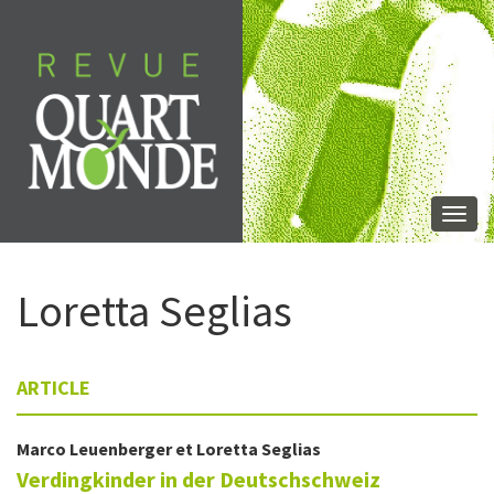
Aller
directement
au
contenu
Togg
navi
Loretta
Seglias
ARTICLE
Marco
Leuenberger
et
Loretta
Seglias
Verdingkinder in der Deutschschweiz