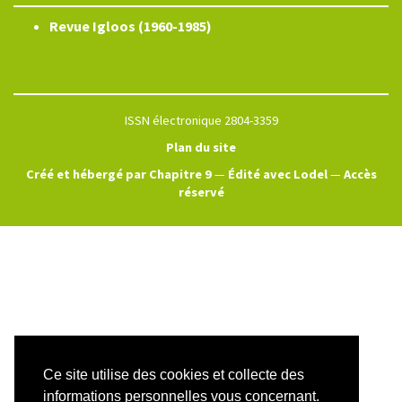
Revue Igloos (1960-1985)
ISSN électronique 2804-3359
Plan du site
Créé et hébergé par Chapitre 9
—
Édité avec Lodel
—
Accès
réservé
Ce site utilise des cookies et collecte des
informations personnelles vous concernant.