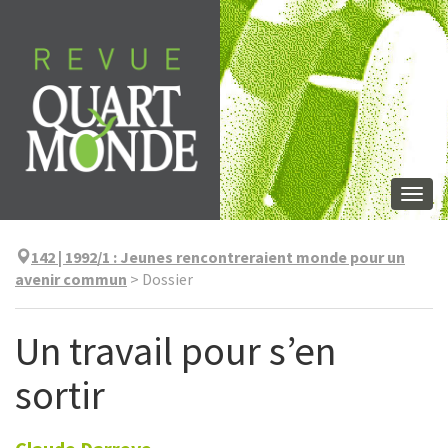
Aller
directement
au
contenu
Togg
navi
142 | 1992/1
:
Jeunes rencontreraient monde pour un
avenir commun
>
Dossier
Un travail pour s’en
sortir