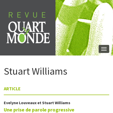
Aller
directement
au
contenu
Togg
navi
Stuart
Williams
ARTICLE
Evelyne
Louveaux
et
Stuart
Williams
Une prise de parole progressive