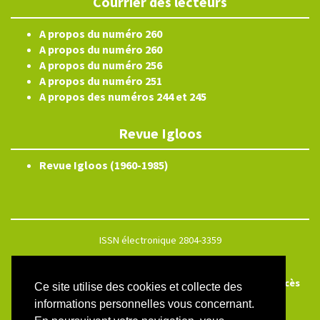
Courrier des lecteurs
A propos du numéro 260
A propos du numéro 260
A propos du numéro 256
A propos du numéro 251
A propos des numéros 244 et 245
Revue Igloos
Revue Igloos (1960-1985)
ISSN électronique 2804-3359
Plan du site
Créé et hébergé par Chapitre 9
—
Édité avec Lodel
—
Accès
Ce site utilise des cookies et collecte des
réservé
informations personnelles vous concernant.