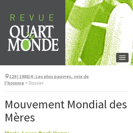
Aller
directement
au
contenu
Togg
navi
129 | 1988/4
:
Les plus pauvres, voix de
l'homme
>
Dossier
Mouvement Mondial des
Mères